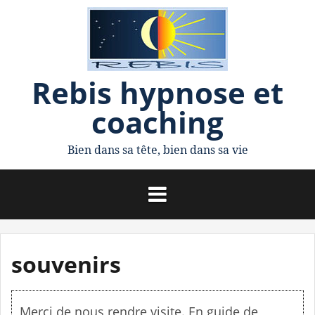
A
l
l
Rebis hypnose et
e
coaching
r
a
Bien dans sa tête, bien dans sa vie
u
c
o
n
souvenirs
t
e
Merci de nous rendre visite. En guide de