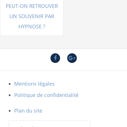
PEUT-ON RETROUVER
N
UN SOUVENIR PAR
a
HYPNOSE ?
v
i
g
a
t
F
G
i
a
o
o
c
o
e
g
n
Mentions légales
b
l
d
o
e
Politique de confidentialité
o
+
e
k
l
Plan du site
’
a
R