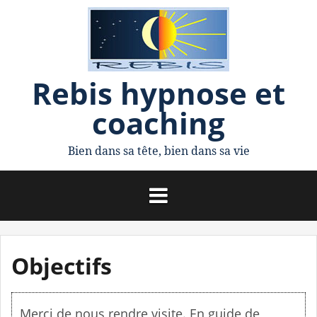
A
l
l
Rebis hypnose et
e
coaching
r
a
Bien dans sa tête, bien dans sa vie
u
c
o
n
Objectifs
t
e
Merci de nous rendre visite. En guide de