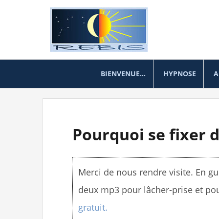
A
l
l
e
BIENVENUE…
HYPNOSE
A
r
a
u
Pourquoi se fixer d
c
o
n
Merci de nous rendre visite. En gui
t
deux mp3 pour lâcher-prise et po
e
gratuit.