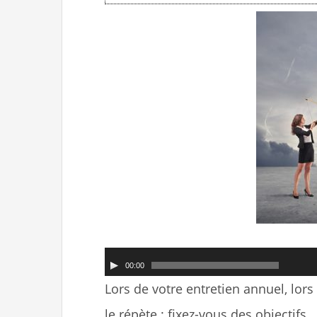
n
u
Lecteur
00:00
audio
Lors de votre entretien annuel, lo
le répète : fixez-vous des objectifs.