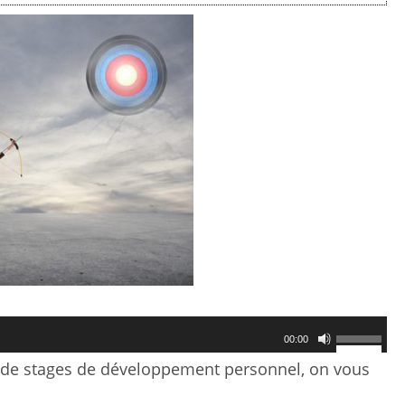
Utilisez
00:00
rs de stages de développement personnel, on vous
les