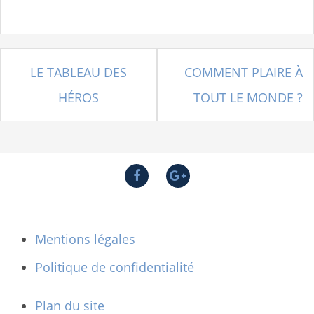
LE TABLEAU DES
COMMENT PLAIRE À
N
HÉROS
TOUT LE MONDE ?
a
v
i
g
a
F
G
t
a
o
c
o
i
e
g
Mentions légales
o
b
l
o
e
n
Politique de confidentialité
o
+
d
k
e
Plan du site