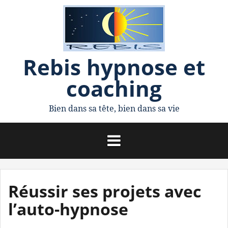
A
l
l
Rebis hypnose et
e
coaching
r
a
Bien dans sa tête, bien dans sa vie
u
c
o
n
Réussir ses projets avec
t
l’auto-hypnose
e