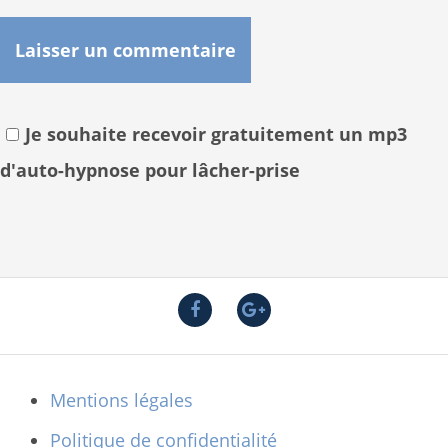
Je souhaite recevoir gratuitement un mp3
d'auto-hypnose pour lâcher-prise
F
G
a
o
c
o
e
g
Mentions légales
b
l
o
e
Politique de confidentialité
o
+