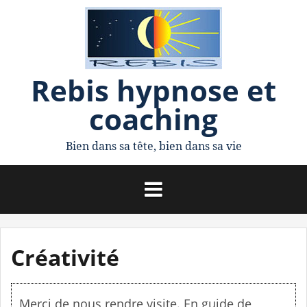
A
l
l
Rebis hypnose et
e
coaching
r
a
Bien dans sa tête, bien dans sa vie
u
c
o
n
Créativité
t
e
Merci de nous rendre visite. En guide de