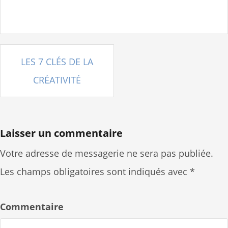
LES 7 CLÉS DE LA
N
CRÉATIVITÉ
a
v
i
g
Laisser un commentaire
a
Votre adresse de messagerie ne sera pas publiée.
t
i
Les champs obligatoires sont indiqués avec
*
o
n
Commentaire
d