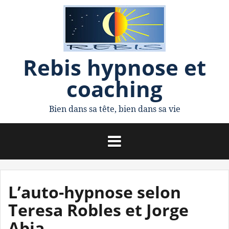
A
l
l
Rebis hypnose et
e
coaching
r
a
Bien dans sa tête, bien dans sa vie
u
c
o
n
L’auto-hypnose selon
t
Teresa Robles et Jorge
e
Abia